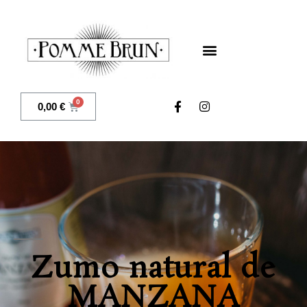
0,00
€
Zumo natural de
MANZANA