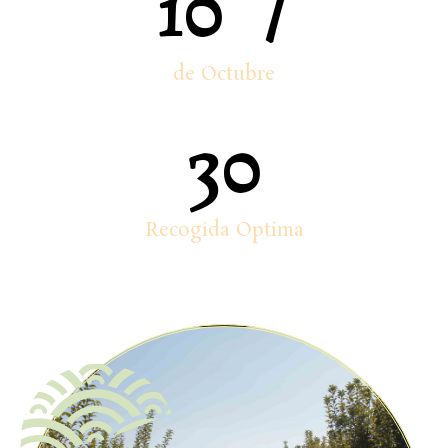
10
  /
de Octubre
30
Recogida Optima